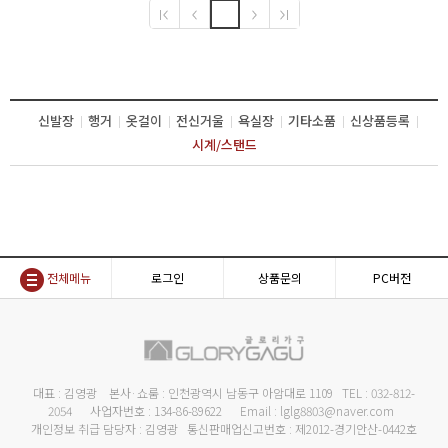
신발장
행거
옷걸이
전신거울
욕실장
기타소품
신상품등록
시계/스탠드
전체메뉴
로그인
상품문의
PC버전
대표 : 김영광 본사·쇼룸 : 인천광역시 남동구 아암대로 1109 TEL : 032-812-
2054 사업자번호 : 134-86-89622 Email : lglg8803@naver.com
개인정보 취급 담당자 : 김영광 통신판매업신고번호 : 제2012-경기안산-0442호