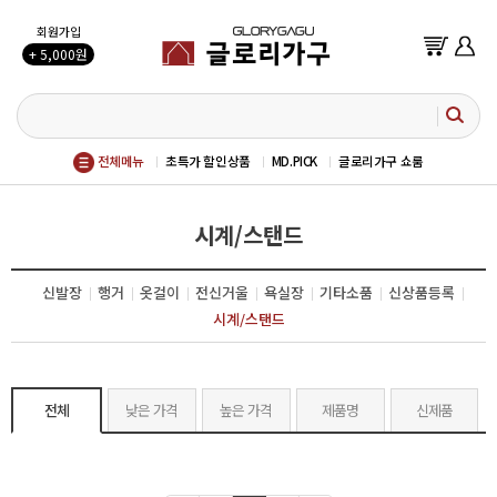
회원가입
+ 5,000원
전체메뉴
초특가 할인상품
MD.PICK
글로리가구 쇼룸
시계/스탠드
신발장
행거
옷걸이
전신거울
욕실장
기타소품
신상품등록
시계/스탠드
전체
낮은 가격
높은 가격
제품명
신제품