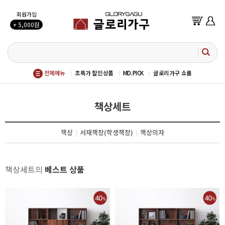
회원가입
+ 5,000원
전체메뉴
초특가 할인상품
MD.PICK
글로리가구 쇼룸
책상세트
책상
서재책장(학생책장)
책상의자
책상세트의
베스트 상품