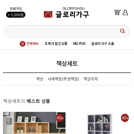
회원가입
+ 5,000원
전체메뉴
초특가 할인상품
MD.PICK
글로리가구 쇼룸
책상세트
책상
서재책장(학생책장)
책상의자
책상세트의
베스트 상품