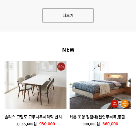
더보기
NEW
솔리스 고밀도 고무나무세라믹 벤치형 식탁세트 700-218
헤븐 조명 킹침대(천연무늬목,통깔판) ES-700-14 [기본매트포함]
950,000
660,000
2,065,600원
980,000원