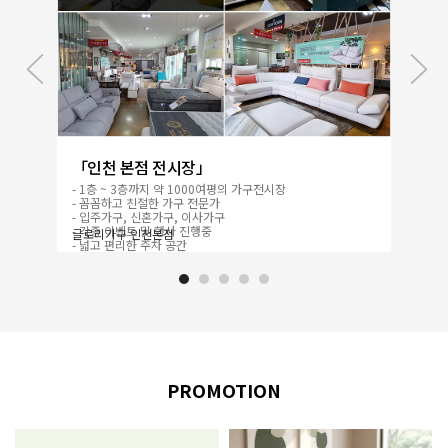
「인천 본점 전시장」
「김포
- 1층 ~ 3층까지 약 1000여평의 가구전시장
- 600
- 꼼꼼하고 친절한 가구 전문가
- 넓고 
- 입주가구, 신혼가구, 이사가구
- 이사
- 각종 이벤트 및 행사 진행중
글로리가구 인천본점
글로리가
- 넓고 편리한 주차 공간
- AM 9:30~ PM 7:30
PROMOTION