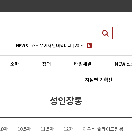
NEWS
카드 무이자 안내입니다. [2026년 07월]
글로리가구 쇼룸 전시장 리뉴얼 안내
소파
침대
타임세일
NEW 
지점별 기획전
성인장롱
10자
10.5자
11.5자
12자
이동식 슬라이드장롱