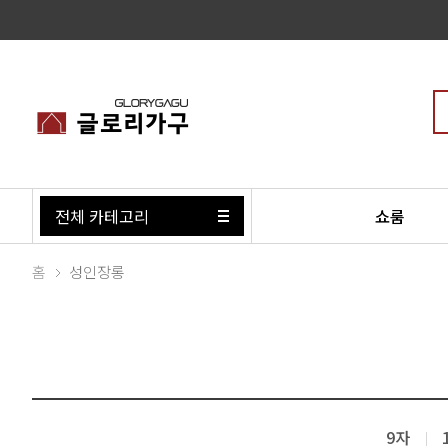
전체 카테고리
쇼룸
홈
성인장롱
9자