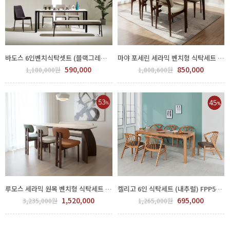
바도스 6인벤치식탁셋트 (블랙그레이) FPP44-4.5.6
마야 포세린 세라믹 벤치형 식탁세트 700-204
590,000
850,000
1,180,000원
1,808,600원
루모스 세라믹 원목 벤치형 식탁세트 700-212
켈리고 6인 식탁세트 (내추럴) FPP53-0001.2.3
1,520,000
695,000
3,235,000원
1,265,000원