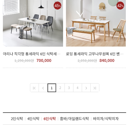
아리나 직각형 통세라믹 6인 식탁세트(화이트+화이트다리) GGH 550-415
로잉 통세라믹 고무나무원목 6인 벤치형 일반의자형 식탁세트 GPP 66-0001
700,000
840,000
1,290,000원
2,050,000원
2
3
4
1
2인식탁
4인식탁
6인식탁
홈바/아일랜드식탁
바의자/식탁의자