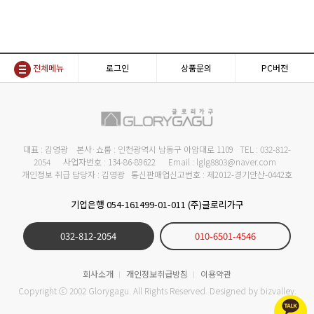
전체메뉴
로그인
상품문의
PC버전
대표 : 김영광 본사·쇼룸 : 인천광역시 남동구 아암대로 1109 TEL : 032-812-
2054 사업자번호 : 134-86-89622 Email : lglg8803@naver.com
개인정보 취급 담당자 : 김영광 통신판매업신고번호 : 제2012-경기안산-0442호
기업은행 054-161499-01-011 (주)글로리가구
032-812-2054
010-6501-4546
회사소개
개인정보취급방침
이용약관
Copyright ⓒ 2002 Glorygagu. All Rights Reserved. Designed by
bizvalley
.