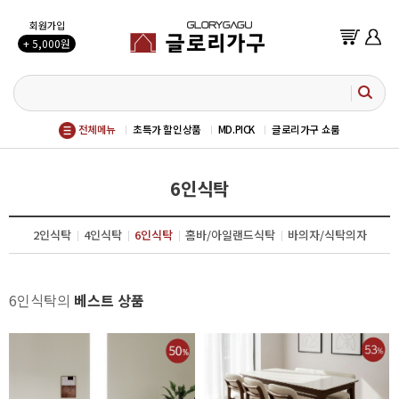
회원가입
+ 5,000원
전체메뉴
초특가 할인상품
MD.PICK
글로리가구 쇼룸
6인식탁
2인식탁
4인식탁
6인식탁
홈바/아일랜드식탁
바의자/식탁의자
6인식탁의
베스트 상품