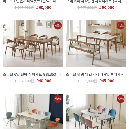
바도스 6인벤치식탁셋트 (블랙그레이) FPP44-4.5.6
프레 세라믹 6인 벤치식탁세트 (의자색상선택) FPP42-0004.5.6
590,000
590,000
1,180,000원
1,073,000원
조나단 6인 원목 식탁세트 GSL350-169
조나단 유광 양면 세라믹 6인 벤치세트 GSL350-174
940,000
945,000
1,567,000원
1,575,000원