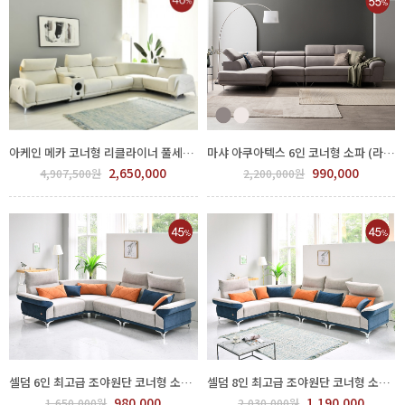
아케인 메카 코너형 리클라이너 풀세트 (홈바포함) GGL 570-3
마샤 아쿠아텍스 6인 코너형 소파 (라이트그레이) GGLO 550-390
2,650,000
990,000
4,907,500원
2,200,000원
셀덤 6인 최고급 조야원단 코너형 소파 GMF 3000-16-06
셀덤 8인 최고급 조야원단 코너형 소파 GMF 3000-16-08
980,000
1,190,000
1,650,000원
2,030,000원