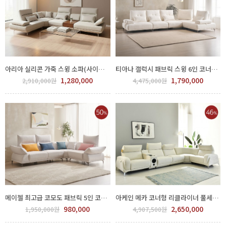
아리아 실리콘 가죽 스윙 소파(사이즈선택) 700-203
티아나 갤럭시 패브릭 스윙 6인 코너형 소파 700-105
1,280,000
1,790,000
2,910,000원
4,475,000원
메이첼 최고급 코모도 패브릭 5인 코너형 소파 GGL 500-122
아케인 메카 코너형 리클라이너 풀세트 (홈바포함) GGL 570-3
980,000
2,650,000
1,950,000원
4,907,500원